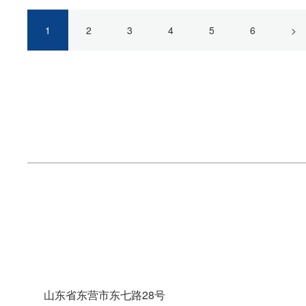
1
2
3
4
5
6
>
山东省东营市东七路28号