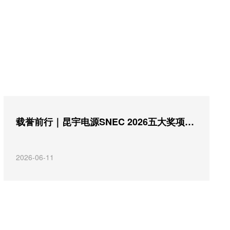
载誉前行｜昆宇电源SNEC 2026五大奖项大满贯，以硬核技术领跑光储新赛道
2026-06-11