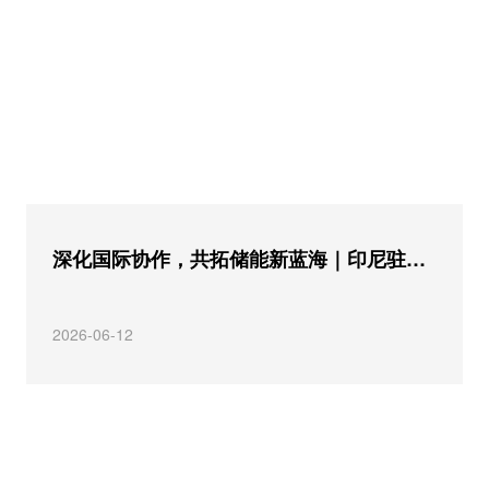
深化国际协作，共拓储能新蓝海｜印尼驻广州总领事馆代总领事一行莅临昆宇电源考察交流
2026-06-12