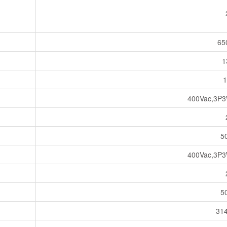
65
1
400Vac,3P
5
400Vac,3P
5
31