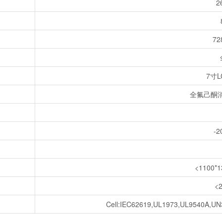
2
72
7寸
全氟己酮
-
<1100*
<
Cell:IEC62619,UL1973,UL9540A,U