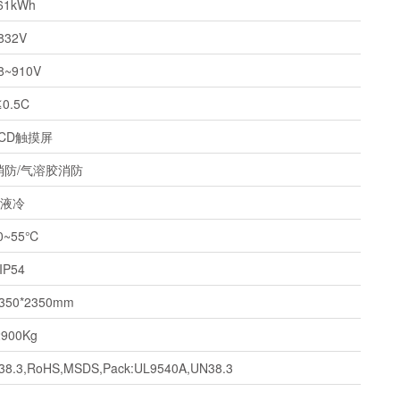
61kWh
832V
8~910V
≤0.5C
LCD触摸屏
消防/气溶胶消防
液冷
20~55℃
IP54
1350*2350mm
2900Kg
N38.3,RoHS,MSDS,Pack:UL9540A,UN38.3