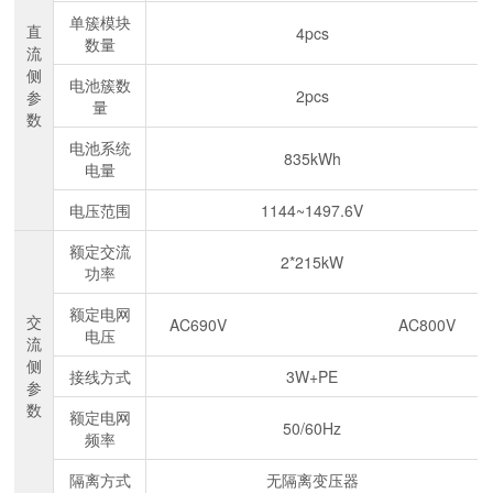
单簇模块
直
4pcs
数量
流
侧
电池簇数
2pcs
参
量
数
电池系统
835kWh
电量
电压范围
1144~1497.6V
额定交流
2*215kW
功率
额定电网
交
AC690V
AC800V
电压
流
侧
接线方式
3W+PE
参
数
额定电网
50/60Hz
频率
隔离方式
无隔离变压器