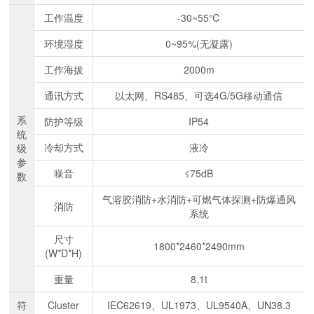
工作温度
-30~55℃
环境湿度
0~95%(无凝露)
工作海拔
2000m
通讯方式
以太网、RS485、可选4G/5G移动通信
系
防护等级
IP54
统
冷却方式
液冷
级
参
噪音
≤75dB
数
气溶胶消防+水消防+可燃气体探测+防爆通风
消防
系统
尺寸
1800*2460*2490mm
(W*D*H)
重量
8.1t
符
Cluster
IEC62619、UL1973、UL9540A、UN38.3