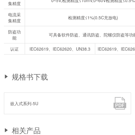
0~5V,检测精度≤10mV;0~60V检测精度≤0.5%
集精度
电流采
检测精度≤1%(0.5C充放电)
集精度
防盗功
可具备软件防盗、通讯防盗、陀螺仪防盗等功
能
认证
IEC62619、IEC62620、UN38.3
IEC62619、IEC62
规格书下载
嵌入式系列-5U
相关产品