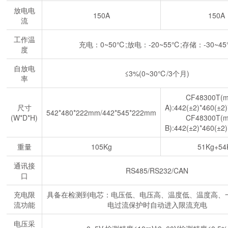
放电电
150A
150A
流
工作温
充电：0~50℃;放电：-20~55℃;存储：-30~4
度
自放电
≤3%(0~30℃/3个月)
率
CF48300T(m
尺寸
A):442(±2)*460(±2
542*480*222mm/442*545*222mm
(W*D*H)
CF48300T(m
B):442(±2)*460(±2
重量
105Kg
51Kg+54
通讯接
RS485/RS232/CAN
口
充电限
具备在检测到电芯：电压低、电压高、温度低、温度高、
流功能
电过流保护时自动进入限流充电
电压采