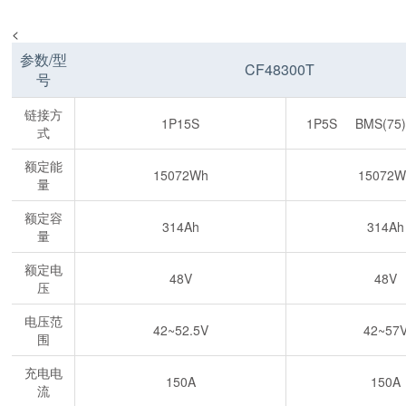
<
参数/型
CF48300T
号
链接方
1P15S
1P5S
BMS(75
式
额定能
15072Wh
15072W
量
额定容
314Ah
314Ah
量
额定电
48V
48V
压
电压范
42~52.5V
42~57
围
充电电
150A
150A
流