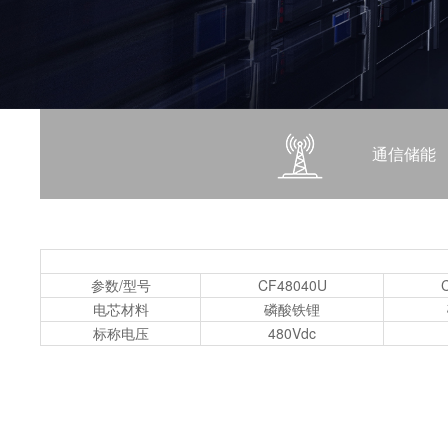
通信储能
参数/型号
CF48040U
电芯材料
磷酸铁锂
标称电压
480Vdc