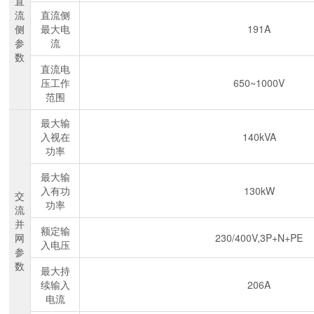
直
流
直流侧
侧
最大电
191A
参
流
数
直流电
压工作
650~1000V
范围
最大输
入视在
140kVA
功率
最大输
入有功
130kW
交
功率
流
并
额定输
网
230/400V,3P+N+PE
入电压
参
数
最大持
续输入
206A
电流