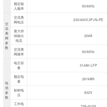
额定输
50/60Hz
入频率
交流离
230/400V,3P+N+PE
网电压
交
流
最大持
离
续输出
206A
网
电流
参
数
交流离
50/60Hz
网频率
电芯容
314Ah-LFP
量
额定电
261kWh
量
电
池
标称电
参
832V
压
数
工作电
728~910V