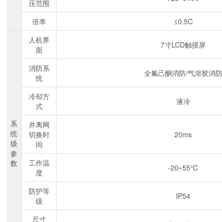
压范围
倍率
≤0.5C
人机界
7寸LCD触摸屏
面
消防系
全氟己酮消防/气溶胶消
统
冷却方
液冷
式
系
并离网
统
切换时
20ms
级
间
参
工作温
数
-20~55℃
度
防护等
IP54
级
尺寸