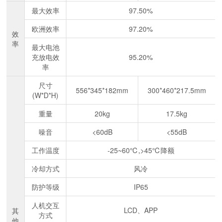
最大效率
97.50%
欧洲效率
97.20%
效
率
最大电池
充放电效
95.20%
率
尺寸
556*345*182mm
300*460*217.5mm
(W*D*H)
重量
20kg
17.5kg
噪音
<60dB
<55dB
工作温度
-25~60℃,>45℃降额
冷却方式
风冷
防护等级
IP65
人机交互
LCD、APP
其
方式
他