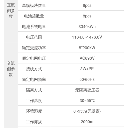
直流
单簇模块数量
8pcs
侧参
电池簇数量
8pcs
数
电池系统电量
3340kWh
电压范围
1164.8~1476.8V
额定交流功率
8*200kW
额定电网电压
AC690V
交流
侧参
接线方式
3W+PE
数
额定电网频率
50/60Hz
隔离方式
无隔离变压器
工作温度
-30~55℃
环境湿度
0~95%(无凝露)
工作海拔
2000m