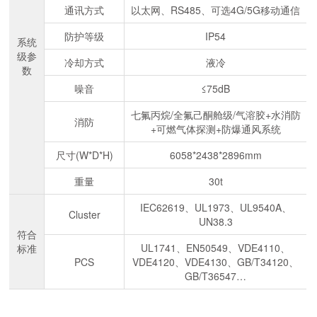
通讯方式
以太网、RS485、可选4G/5G移动通信
防护等级
IP54
系统
级参
冷却方式
液冷
数
噪音
≤75dB
七氟丙烷/全氟己酮舱级/气溶胶+水消防
消防
+可燃气体探测+防爆通风系统
尺寸(W*D*H)
6058*2438*2896mm
重量
30t
IEC62619、UL1973、UL9540A、
Cluster
UN38.3
符合
UL1741、EN50549、VDE4110、
标准
PCS
VDE4120、VDE4130、GB/T34120、
GB/T36547…