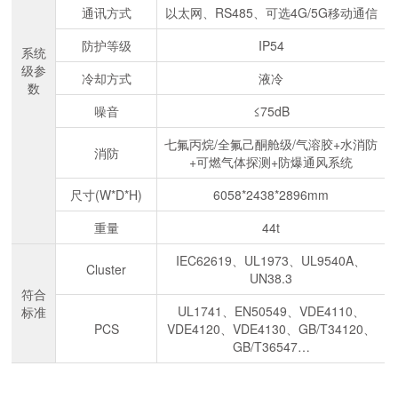
通讯方式
以太网、RS485、可选4G/5G移动通信
防护等级
IP54
系统
级参
冷却方式
液冷
数
噪音
≤75dB
七氟丙烷/全氟己酮舱级/气溶胶+水消防
消防
+可燃气体探测+防爆通风系统
尺寸(W*D*H)
6058*2438*2896mm
重量
44t
IEC62619、UL1973、UL9540A、
Cluster
UN38.3
符合
UL1741、EN50549、VDE4110、
标准
PCS
VDE4120、VDE4130、GB/T34120、
GB/T36547…