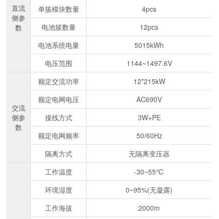
直流
单簇模块数量
4pcs
侧参
电池簇数量
12pcs
数
电池系统电量
5015kWh
电压范围
1144~1497.6V
额定交流功率
12*215kW
额定电网电压
AC690V
交流
侧参
接线方式
3W+PE
数
额定电网频率
50/60Hz
隔离方式
无隔离变压器
工作温度
-30~55℃
环境湿度
0~95%(无凝露)
工作海拔
2000m